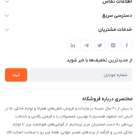
اطلاعات تماس
02191090994 - 09122805149
دسترسی سریع
info@kiishland.ir
حساب کاربری
خدمات مشتریان
خیابان جمهوری پاساژ علاءالدین طبقه پنجم پلاک 576
مجله فروشگاه
قوانین و مقررات
لیست محصولات
حریم خصوصی
درباره ما
از جدید‌ترین تخفیف‌ها با‌ خبر شوید
راهنما
تماس با ما
ثبت
مختصری درباره فروشگاه
با بیش از ۲۰ سال تجربه در واردات و فروش تلفن‌های همراه و لوازم خانگی، ما در
کیش لند متعهد هستیم تا بهترین محصولات را با قیمتی رقابتی و خدمات
بی‌نظیر به دست مشتریان عزیز برسانیم. از گوشی‌های هوشمند برتر تا لوازم
خانگی مدرن و کارآمد از برندهای معتبر جهانی، همه چیز رو با ضمانت اصالت کالا