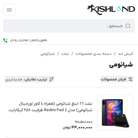
021 910 909 94 / 09122805149
کیش لند
/
دسته بندی محصولات
/
تبلت
/
شیائومی
شیائومی
فیلتر محصولات
ترتیب نمایش
:
جدیدترین
تبلت 11 اینچ شیائومی (همراه با کاور اورجینال
شیائومی) مدل Redmi Pad 2 ظرفیت ۲۵۶ گیگابایت
رم ۸ گیگابایت گلوبال
38,500,000
44,000,000
تومان