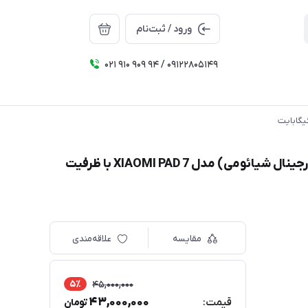
ورود / ثبت‌نام
021 910 909 94 / 09122805149
تبلت پک بزرگ 11.2 اینچ شیائومی (همراه با کاور اورجینال شیائومی) مدل XIAOMI PAD 7 با ظرفیت
مقایسه
علاقه‌مندی
5٪
45,000,000
43,000,000
قیمت:
تومان