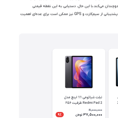
دوچندان می‌کند.با این حال، دستیابی به این نقطه قیمتی
چالش‌هایی را به‌همراه داشته است. پد ۷ شیائومی فاقد برخی ویژگی‌ها مانند گواهی مقاومت در برابر آب و حسگر اثر انگشت است. همچنین عدم پشتیبانی از سیم‌کارت و GPS نیز ممکن است برای عده‌ای اهمیت
تبلت شیائومی 11 اینچ مدل
256
Redmi Pad 2 ظرفیت ۲۵۶
گیگابایت رم ۸ گیگابایت گلوبال
41,000,000
37,500,000
9٪
تومان