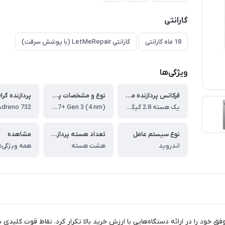
گارانتی
18 ماه گارانتی
گارانتی LetMeRepair (با پوشش سرقت)
ویژگی‌ها
فرکانس پردازنده مرکزی
نوع و مشخصات پردازنده اصلی - CPU
یک هسته 2.8 گیگاهرتزی Cortex-X4، چهار هسته 2.6 گیگاهرتزی Cortex-A720، سه هسته 1.90 گیگاهرتزی Cortex-A520
Qualcomm SM7675-AB Snapdragon 7+ Gen 3 (4 nm)
Adreno 732
نوع سیستم عامل
تعداد هسته پردازشگر
مشاهده
اندروید
هشت هسته
همه ویژگی‌ه
۱۴، این شرکت بار دیگر فرمول موفق خود را در ارائه دستگاه‌هایی با ارزش خرید بالا تکرار کرد.