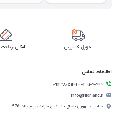
تحویل اکسپرس
امکان پرداخت 
اطلاعات تماس
02191090994 - 09122805149
info@kiishland.ir
خیابان جمهوری پاساژ علاءالدین طبقه پنجم پلاک 576