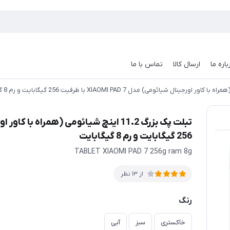
باره ما
ارسال کالا
تماس با ما
256 گیگابایت و رم 8 گیگابایت
TABLET XIAOMI PAD 7 256g ram 8g
از 13 نظر
رنگ
خاکستری
سبز
آبی