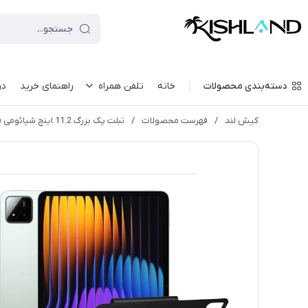
دسته‌بندی محصولات
خانه
تلفن همراه
راهنمای خرید
در
کیش لند
/
فهرست محصولات
/
تبلت پک بزرگ 11.2 اینچ شیائومی (همراه با کاور اورجینال شیائومی) مدل XIAOMI PAD 7 با ظرفیت 256 گیگابایت و رم 8 گیگابایت