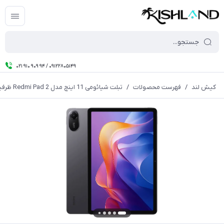
021 910 909 94 / 09122805149
کیش لند
/
فهرست محصولات
/
تبلت شیائومی 11 اینچ مدل Redmi Pad 2 ظرفیت ۲۵۶ گیگابایت رم ۸ گیگابایت گلوبال