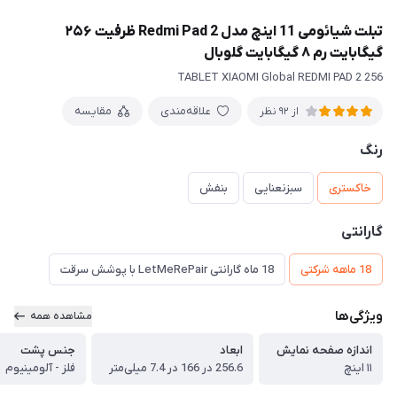
تبلت شیائومی 11 اینچ مدل Redmi Pad 2 ظرفیت ۲۵۶
گیگابایت رم ۸ گیگابایت گلوبال
TABLET XIAOMI Global REDMI PAD 2 256
علاقه‌مندی
مقایسه
از 92 نظر
رنگ
خاکستری
سبزنعنایی
بنفش
گارانتی
18 ماهه شرکتی
18 ماه گارانتی LetMeRePair با پوشش سرقت
ویژگی‌ها
مشاهده همه
اندازه صفحه نمایش
ابعاد
جنس پشت
۱۱ اینچ
256.6 در 166 در 7.4 میلی‌متر
فلز - آلومینیوم