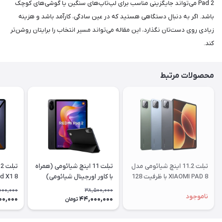
Pad 2 می‌تواند جایگزینی مناسب برای لپ‌تاپ‌های سنگین یا گوشی‌های کوچک
باشد. اگر به دنبال دستگاهی هستید که در عین سادگی، کارآمد باشد و هزینه‌
زیادی روی دست‌تان نگذارد، این مقاله می‌تواند مسیر انتخاب را برایتان روشن‌تر
کند.
محصولات مرتبط
تبلت 11.2 اینچ شیائومی مدل
تبلت 11 اینچ شیائومی (همراه
XIAOMI PAD 8 با ظرفیت 128
با کاور اورجینال شیائومی)
گیگابایت و رم 8 گیگابایت
مدل Redmi Pad 2 ظرفیت
000,000
38,500,000
ناموجود
۲۵۶ گیگابایت رم ۸ گیگابایت
گیگابای
00,000
44,000,000
تومان
گلوبال