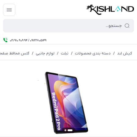
021 910 909 94 / 09122805149
کیش لند
/
دسته بندی محصولات
/
تبلت
/
لوازم جانبی
/
گلس محافظ صفحه