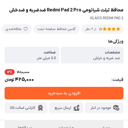
محافظ تبلت شیائومی Redmi Pad 2 Pro ضدضربه و ضدخش
GLASS REDMI PAD 2
گلس محافظ صفحه تبلت
علاقه‌مندی
از 6 نظر
ویژگی‌ها
مشخصات
ضخامت
ضد ضربه و خراش
3.0 میلی متر
12٪
480,000
425,000
قیمت:
تومان
افزودن به سبدخرید
موجود در انبار
ارسال سریع
گارانتی اصالت کالا
معرفی
مشخصات
دیدگاه‌ها