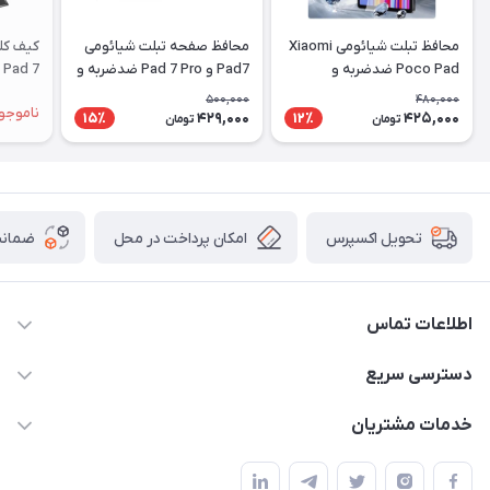
محافظ تبلت شیائومی Xiaomi
محافظ صفحه تبلت شیائومی
کیف کل
Poco Pad ضدضربه و
Pad7 و Pad 7 Pro ضدضربه و
Pad 7 و Pad 7 Pro با جای قلم
ضدخش
ضدخش
500,000
480,000
ناموجو
429,000
425,000
15٪
12٪
تومان
تومان
امکان پرداخت در محل
ضمانت
تحویل اکسپرس
اطلاعات تماس
02191090994 - 09122805149
دسترسی سریع
info@kiishland.ir
حساب کاربری
خدمات مشتریان
خیابان جمهوری پاساژ علاءالدین طبقه پنجم پلاک 576
مجله فروشگاه
قوانین و مقررات